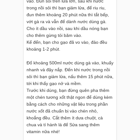
vào. Đun sôi trên lửa lớn, sau khi nước
trong nồi sôi thì bạn giảm lửa, để riu riu,
đun thêm khoảng 20 phút nữa thì tắt bếp,
vớt gà ra và vẫn để dành nước dùng gà.
Cho ít dầu vào nồi, sau khi dầu nóng bạn
cho thêm gừng tỏi băm vào.
Kế đến, bạn cho gạo đã vo vào, đảo đều
khoảng 1-2 phút.
Đổ khoảng 500ml nước dùng gà vào, khuấy
nhanh và đậy nắp. Đến khi nước trong nồi
sôi thì bạn giảm lửa, nấu thêm 15 phút nữa,
tới khi thấy gạo nở và mềm.
Trước khi dùng, bạn đừng quên pha thêm
một chén tương xốt thật ngon để dùng kèm
bằng cách cho những vật liệu trong phần
nước xốt đã chuẩn bị vào chén nhỏ,
khoắng đều. Cắt thêm ít dưa chuột, cà
chua và tí hành lá để Sửa sang thêm
vitamin nữa nhé!