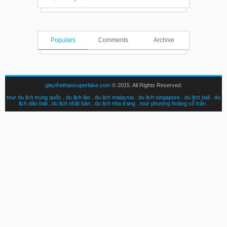
Populars
Comments
Archive
giaythethaosuperfake.com
© 2015. All Rights Reserved.
tour du lịch trung quốc
.
du lịch lào
.
du lịch malaysia
.
du lịch singapore
.
du lịch bali
.
du
lịch đảo bali
.
du lịch nhật bản
.
du lịch nha trang
.
tour phượng hoàng cổ trấn
.