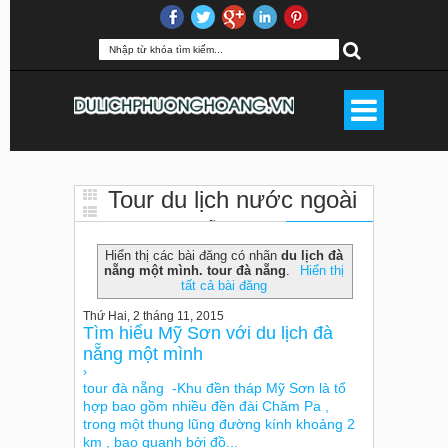
Tour du lịch nước ngoài
du lịch đà nẵng một mình. tour
Hiển thị các bài đăng có nhãn
du lịch đà
đà nẵng
nẵng một mình. tour đà nẵng
.
Hiển thị
tất cả bài đăng
Thứ Hai, 2 tháng 11, 2015
Tìm hiểu Mỹ Sơn với du lịch đà
nẵng một mình
›
tour đà nẵng -Khu đền tháp Mỹ Sơn là tổ
hợp bao gồm nhiều đền đài Chăm Pa ,
trong một thung lũng đường kính khoảng 2
km , bao quanh bởi đồ...