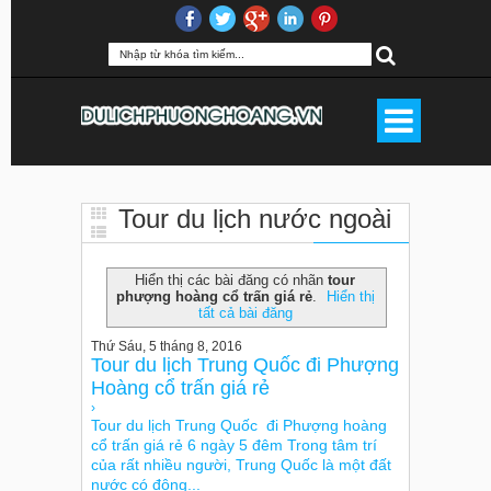
Tour du lịch nước ngoài
tour phượng hoàng cổ trấn giá
Hiển thị các bài đăng có nhãn
tour
rẻ
phượng hoàng cổ trấn giá rẻ
.
Hiển thị
tất cả bài đăng
Thứ Sáu, 5 tháng 8, 2016
Tour du lịch Trung Quốc đi Phượng
Hoàng cổ trấn giá rẻ
›
Tour du lịch Trung Quốc đi Phượng hoàng
cổ trấn giá rẻ 6 ngày 5 đêm Trong tâm trí
của rất nhiều người, Trung Quốc là một đất
nước có đông...