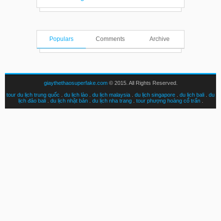
Populars
Comments
Archive
giaythethaosuperfake.com
© 2015. All Rights Reserved.
tour du lịch trung quốc
.
du lịch lào
.
du lịch malaysia
.
du lịch singapore
.
du lịch bali
.
du
lịch đảo bali
.
du lịch nhật bản
.
du lịch nha trang
.
tour phượng hoàng cổ trấn
.