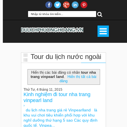
Tour du lịch nước ngoài
tour nha trang vinpearl land
Hiển thị các bài đăng có nhãn
tour nha
trang vinpearl land
.
Hiển thị tất cả bài
đăng
Thứ Tư, 4 tháng 11, 2015
Kinh nghiệm đi tour nha trang
vinpearl land
›
du lịch nha trang giá rẻ Vinpearlland là
khu vui chơi tiêu khiển phối hợp với khu
nghĩ dưỡng thứ hạng 5 sao Các quy định
quốc tế. Vinpea...