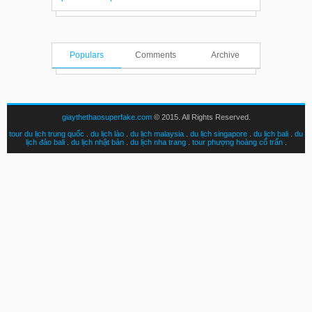
Populars
Comments
Archive
giaythethaosuperfake.com
© 2015. All Rights Reserved.
tour du lịch trung quốc
.
du lịch lào
.
du lịch malaysia
.
du lịch singapore
.
du lịch bali
.
du
lịch đảo bali
.
du lịch nhật bản
.
du lịch nha trang
.
tour phượng hoàng cổ trấn
.