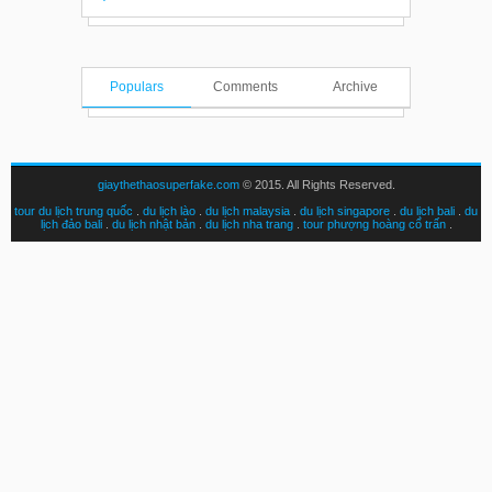
Populars
Comments
Archive
giaythethaosuperfake.com
© 2015. All Rights Reserved.
tour du lịch trung quốc
.
du lịch lào
.
du lịch malaysia
.
du lịch singapore
.
du lịch bali
.
du
lịch đảo bali
.
du lịch nhật bản
.
du lịch nha trang
.
tour phượng hoàng cổ trấn
.