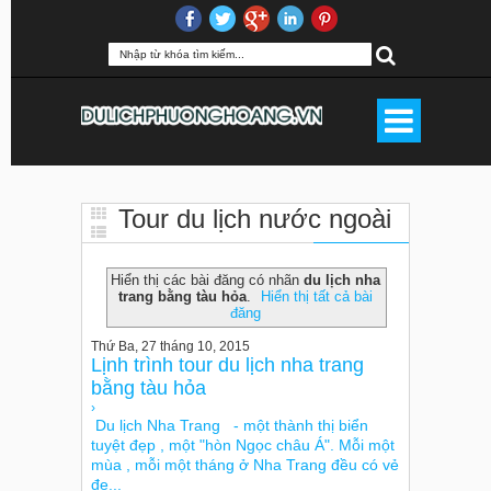
Tour du lịch nước ngoài
du lịch nha trang bằng tàu hỏa
Hiển thị các bài đăng có nhãn
du lịch nha
trang bằng tàu hỏa
.
Hiển thị tất cả bài
đăng
Thứ Ba, 27 tháng 10, 2015
Lịnh trình tour du lịch nha trang
bằng tàu hỏa
›
Du lịch Nha Trang - một thành thị biển
tuyệt đẹp , một "hòn Ngọc châu Á". Mỗi một
mùa , mỗi một tháng ở Nha Trang đều có vẻ
đẹ...