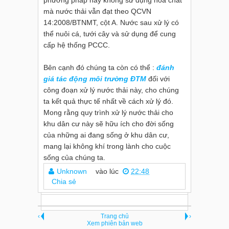
phương pháp này không sử dụng hóa chất
mà nước thải vẫn đạt theo QCVN
14:2008/BTNMT, cột A. Nước sau xử lý có
thể nuôi cá, tưới cây và sử dụng để cung
cấp hệ thống PCCC.
Bên cạnh đó chúng ta còn có thể :
đánh
giá tác động môi trường ĐTM
đối với
công đoạn xử lý nước thải này, cho chúng
ta kết quả thực tế nhất về cách xử lý đó.
Mong rằng quy trình xử lý nước thải cho
khu dân cư này sẽ hữu ích cho đời sống
của những ai đang sống ở khu dân cư,
mang lại không khí trong lành cho cuộc
sống của chúng ta.
Unknown
vào lúc
22:48
Chia sẻ
‹
Trang chủ
›
Xem phiên bản web