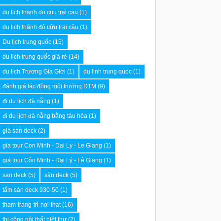
du lich thanh do cuu trai cau
(1)
du lịch thành đô cửu trại câu
(1)
Du lịch trung quốc
(15)
du lịch trung quốc giá rẻ
(14)
du lịch Trương Gia Giới
(1)
du linh trung quoc
(1)
đánh giá tác động môi trường ĐTM
(9)
đi du lịch đà nẵng
(1)
đi du lịch đà nẵng bằng tàu hỏa
(1)
giá sàn deck
(2)
gia tour Con Minh - Dai Ly - Le Giang
(1)
giá tour Côn Minh - Đại Lý - Lệ Giang
(1)
san deck
(5)
sàn deck
(5)
tấm sàn deck 930-50
(1)
tham-trang-tri-noi-that
(16)
thi công nội thất biệt thự
(2)