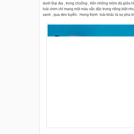
dưới Đại địa , trong chuồng , trên những mỏm đá giữa hồ
loài chim chỉ mang một màu sắc đặc trưng riêng biệt nh
xanh , quạ đen tuyền. Hưng thịnh loài khác là sự pha tr