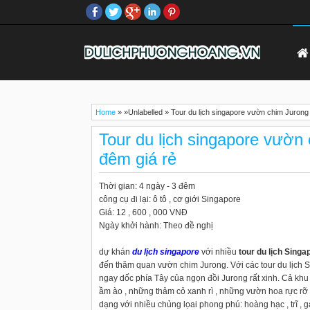
Home
» »Unlabelled »
Tour du lịch singapore vườn chim Jurong
Tour du lịch singapore vườn
đêm giá rẻ
Thời gian: 4 ngày - 3 đêm
công cụ đi lại: ô tô , cơ giới Singapore
Giá: 12 , 600 , 000 VNĐ
Ngày khởi hành: Theo đề nghị
dự khán
du lịch singapore
với nhiều
tour du lịch Singa
đến thăm quan vườn chim Jurong. Với các tour du lịch 
ngay dốc phía Tây của ngọn đồi Jurong rất xinh. Cả khu
ầm ào , những thảm cỏ xanh rì , những vườn hoa rực rỡ 
dạng với nhiều chủng lọai phong phú: hoàng hạc , trĩ , gà lô