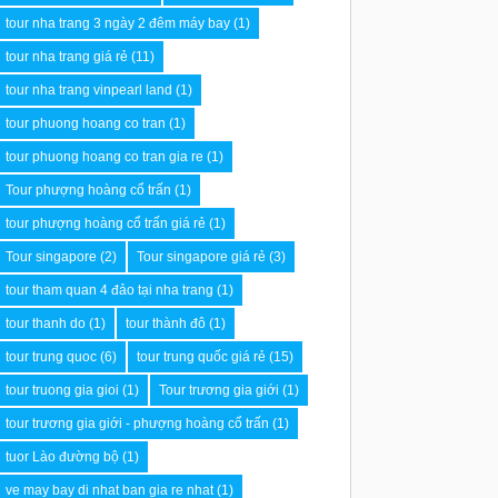
tour nha trang 3 ngày 2 đêm máy bay
(1)
tour nha trang giá rẻ
(11)
tour nha trang vinpearl land
(1)
tour phuong hoang co tran
(1)
tour phuong hoang co tran gia re
(1)
Tour phượng hoàng cổ trấn
(1)
tour phượng hoàng cổ trấn giá rẻ
(1)
Tour singapore
(2)
Tour singapore giá rẻ
(3)
tour tham quan 4 đảo tại nha trang
(1)
tour thanh do
(1)
tour thành đô
(1)
tour trung quoc
(6)
tour trung quốc giá rẻ
(15)
tour truong gia gioi
(1)
Tour trương gia giới
(1)
tour trương gia giới - phượng hoàng cổ trấn
(1)
tuor Lào đường bộ
(1)
ve may bay di nhat ban gia re nhat
(1)