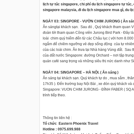
lịch tự túc singapore, chi phí du lịch singapore tự túc,
singapore malaysia, đi du lịch singapore mua gì, du lịc
NGÀY 03: SINGPORE - VƯỜN CHIM JURONG ( Ăn sáng ,
Ăn sángtại khách sạn. Sau đó , Quý khách tham quan Vườ
đoàn tới tham quan Công viên Jurong Bird Park - Đây là
loài chim quý hiếm đến từ các Châu lục ( với hơn 8.000
ngắm để chiêm ngưỡng vẻ đẹp sống động của tự nhiên k
của các loài chim. Ăn trưa tại Nhà hàng Vùng đất. Sau
của đất nước Singapore: đường Orchard – nơi tập trung 
quán café sang trọng và những siêu thị nức danh như S
NGÀY 04: SINGAPORE – HÀ NỘI. ( Ăn sáng )
Ăn sáng tại khách sạn. Quý khách tự do , mua sắm , thă
17h35 ). Đến trường bay Nội Bài , xe đón quý khách và
Singapore: VUON CHIM JURONG - ĐỈNH FABER ( SQ Airlin
trình tiếp theo.
Thông tin liên hệ :
Tổ chức Eastern Phoenix Travel
Hotline : 0975.699.988