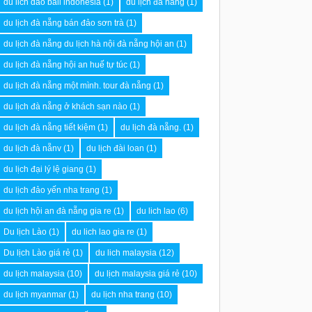
du lich dao bali indonesia
(1)
du lịch đà nẵng
(1)
du lịch đà nẵng bán đảo sơn trà
(1)
du lịch đà nẵng du lịch hà nội đà nẵng hội an
(1)
du lịch đà nẵng hội an huế tự túc
(1)
du lịch đà nẵng một mình. tour đà nẵng
(1)
du lịch đà nẵng ở khách sạn nào
(1)
du lịch đà nẵng tiết kiệm
(1)
du lịch đà nẵng.
(1)
du lịch đà nẵnv
(1)
du lịch đài loan
(1)
du lịch đại lý lệ giang
(1)
du lịch đảo yến nha trang
(1)
du lịch hội an đà nẵng gia re
(1)
du lich lao
(6)
Du lịch Lào
(1)
du lich lao gia re
(1)
Du lịch Lào giá rẻ
(1)
du lich malaysia
(12)
du lịch malaysia
(10)
du lịch malaysia giá rẻ
(10)
du lịch myanmar
(1)
du lịch nha trang
(10)