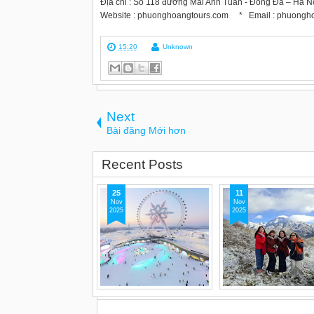
Địa chỉ : Số 118 đường Mai Anh Tuấn - Đống Đa – Hà N
Website : phuonghoangtours.com * Email : phuongh
15:20
Unknown
Next
Bài đăng Mới hơn
Recent Posts
25
11
Nov
Nov
2025
2025
Những điều cần biết về
Kinh nghiệm ăn uốn
Cáp Nhĩ Tân
lưu trú khi du lịch C