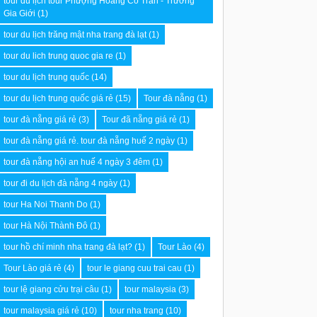
tour du lịch tour Phượng Hoàng Cổ Trấn - Trương
ội chợ, việc đánh
Gia Giới
(1)
uả gian hàng là rất
tour du lịch trăng mật nha trang đà lạt
(1)
để cải thiện cho lần
iế
[...]
tour du lich trung quoc gia re
(1)
tour du lịch trung quốc
(14)
tour du lịch trung quốc giá rẻ
(15)
Tour đà nẵng
(1)
tour đà nẵng giá rẻ
(3)
Tour đã nẵng giá rẻ
(1)
tour đà nẵng giá rẻ. tour đà nẵng huế 2 ngày
(1)
tour đà nẵng hội an huế 4 ngày 3 đêm
(1)
tour đi du lịch đà nẵng 4 ngày
(1)
tour Ha Noi Thanh Do
(1)
tour Hà Nội Thành Đô
(1)
tour hồ chí minh nha trang đà lạt?
(1)
Tour Lào
(4)
Tour Lào giá rẻ
(4)
tour le giang cuu trai cau
(1)
tour lệ giang cửu trại câu
(1)
tour malaysia
(3)
tour malaysia giá rẻ
(10)
tour nha trang
(10)