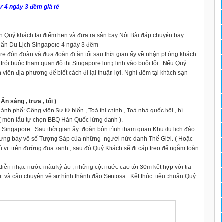
r 4 ngày 3 đêm giá rẻ
n Quý khách tại điểm hẹn và đưa ra sân bay Nội Bài đáp chuyến bay
huẩn Du Lịch Singapore 4 ngày 3 đêm
e đón đoàn và đưa đoàn đi ăn tối sau thời gian ấy về nhận phòng khách
trói buộc tham quan đô thị Singapore lung linh vào buổi tối. Nếu Quý
ên địa phương để biết cách đi lại thuận lợi. Nghỉ đêm tại khách sạn
sáng , trưa , tối )
h phố: Công viên Sư tử biển , Toà thị chính , Toà nhà quốc hội , hí
ị ( món lẩu tự chọn BBQ Hàn Quốc lừng danh ).
 Singapore. Sau thời gian ấy đoàn bôn trình tham quan Khu du lịch đảo
trưng bày vô số Tượng Sáp của những người nức danh Thế Giới. ( Hoặc
 thú vị trên đường đua xanh , sau đó Quý Khách sẽ đi cáp treo để ngắm toàn
 diễn nhạc nước màu kỳ ảo , những cột nước cao tới 30m kết hợp với tia
i và câu chuỵện về sự hình thành đảo Sentosa. Kết thúc tiêu chuẩn Quý