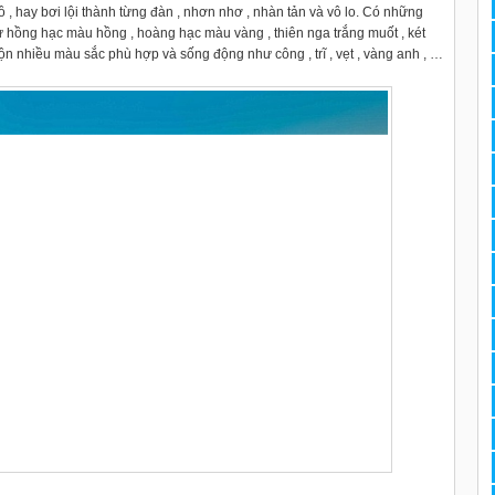
 , hay bơi lội thành từng đàn , nhơn nhơ , nhàn tản và vô lo. Có những
ư hồng hạc màu hồng , hoàng hạc màu vàng , thiên nga trắng muốt , két
ộn nhiều màu sắc phù hợp và sống động như công , trĩ , vẹt , vàng anh , …