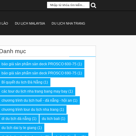
H LÀO
DU LỊCH MALAYSIA
DU LỊCH NHA TRANG
Danh mục
báo giá sản phẩm sàn deck PROSCO 600-75
(1)
báo giá sản phẩm sàn deck PROSCO 690-75
(1)
Bí quyết du lịch Đà Nẵng
(1)
các tour du lịch nha trang bang may bay
(1)
chương trình du lịch huế - đà nẵng - hội an
(1)
chương trình tour du lịch nha trang
(1)
di du lịch đà nẵng
(1)
du lich bali
(1)
du lịch dai ly le giang
(1)