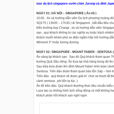
tour du lịch singapore vườn chim Jurong và đỉnh Jape
NGÀY 01: HÀ NỘI – SINGAPORE ( Ăn tối )
10:00 , Xe và hướng dẫn viên Du lịch phượng hoàng đó
SQ175 ( 13h05 – 17h30 ) đi Singapore , bắt đầu tiêu c
Đến trường bay Changi , xe và hướng dẫn viên Singapor
sạn , quý khách không bị các nghĩa vụ hoặc trách nhiệm 
khách muốn khám phá xe điện ngầm hãy hỏi hướng dẫn vi
Winsord 3* hoặc tương đương.
NGÀY 02: SINGAPORE - MOUNT FABER - SENTOSA ( Ăn 
Ăn sáng tại khách sạn. Sau đó Quý khách tham quan Thàn
trường Quả Sầu riêng. Ăn trưa tại nhà hàng trong đô th
Sau bữa trưa đoàn lên đỉnh Mount Faber nhìn toàn cảnh
Sentosa. Trên đảo đoàn tham quan bảo tồn Sáp – Nơi 
Trên đảo : quý khách sẽ được giải trí chơi xe trượt rất
cảnh sentosa , phí tổn tự túc. ).
Ăn tối trên đảo. Quý khách thưởng thức tiêu chuẩn biểu
Laze tạo ra những hình ảnh sống động có một không ha
khách phản hồi khách sạn nghỉ ngơi.