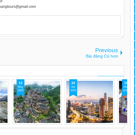
ội
oangtours@gmail.com
Previous
Bài đăng Cũ hơn
13
24
19
May
Apr
Mar
2025
2025
2025
g và
Review du lịch Quý
Thâm Quyến - Thành
Đánh giá
ửu
Châu thực tế
phố đổi mới công nghệ
sau hội 