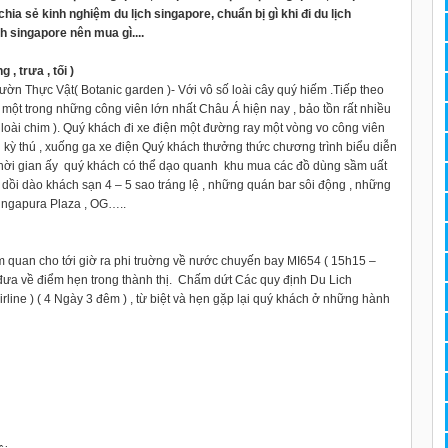
 chia sẻ kinh nghiệm du lịch singapore, chuẩn bị gì khi đi du lịch
h singapore nên mua gì....
 trưa , tối )
n Thực Vật( Botanic garden )- Với vô số loài cây quý hiếm .Tiếp theo
 một trong những công viên lớn nhất Châu Á hiện nay , bảo tồn rất nhiều
 loài chim ). Quý khách đi xe điện một đường ray một vòng vo công viên
ỳ thú , xuống ga xe điện Quý khách thưởng thức chương trình biểu diễn
 thời gian ấy quý khách có thể dạo quanh khu mua các đồ dùng sầm uất
dồi dào khách sạn 4 – 5 sao tráng lệ , những quán bar sôi động , những
ingapura Plaza , OG…..
m quan cho tới giờ ra phi truờng về nước chuyến bay MI654 ( 15h15 –
 đưa về điểm hẹn trong thành thị. Chấm dứt Các quy định Du Lich
e ) ( 4 Ngày 3 đêm ) , từ biệt và hẹn gặp lại quý khách ở những hành