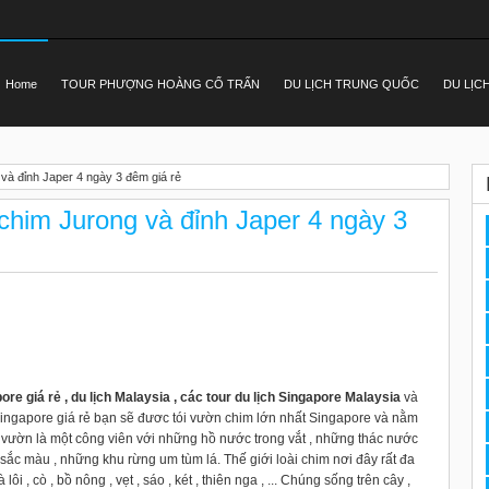
Home
TOUR PHƯỢNG HOÀNG CỔ TRẤN
DU LỊCH TRUNG QUỐC
DU LỊC
 và đỉnh Japer 4 ngày 3 đêm giá rẻ
 chim Jurong và đỉnh Japer 4 ngày 3
pore giá rẻ , du lịch Malaysia , các tour du lịch Singapore Malaysia
và
Singapore giá rẻ bạn sẽ đươc tói vườn chim lớn nhất Singapore và nằm
 vườn là một công viên với những hồ nước trong vắt , những thác nước
sắc màu , những khu rừng um tùm lá. Thế giới loài chim nơi đây rất đa
i , cò , bồ nông , vẹt , sáo , két , thiên nga , ... Chúng sống trên cây ,