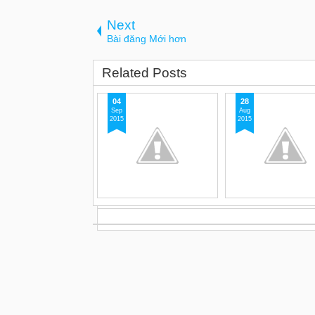
Next
Bài đăng Mới hơn
Related Posts
04
28
Sep
Aug
2015
2015
Tour trung quốc: CÔN
Tour trung quốc : 
MINH - A LƯ - THẠCH
MINH - đại lý - LỆ
LÂM
Tour trung quốc : CÔN
đại lý - LỆ GIANG Thời
Tour trung quốc: CÔN MINH -
ngày / 5 đêm công cụ đi
A LƯ - THẠCH LÂM Thời
ôtô G
[...]
gian: 7 ngày 6 đêm công cụ đi
lại: Tàu hỏa ,
[...]