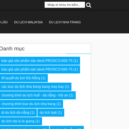
H LÀO
DU LỊCH MALAYSIA
DU LỊCH NHA TRANG
Danh mục
báo giá sản phẩm sàn deck PROSCO 600-75
(1)
báo giá sản phẩm sàn deck PROSCO 690-75
(1)
Bí quyết du lịch Đà Nẵng
(1)
các tour du lịch nha trang bang may bay
(1)
chương trình du lịch huế - đà nẵng - hội an
(1)
chương trình tour du lịch nha trang
(1)
di du lịch đà nẵng
(1)
du lich bali
(1)
du lịch dai ly le giang
(1)