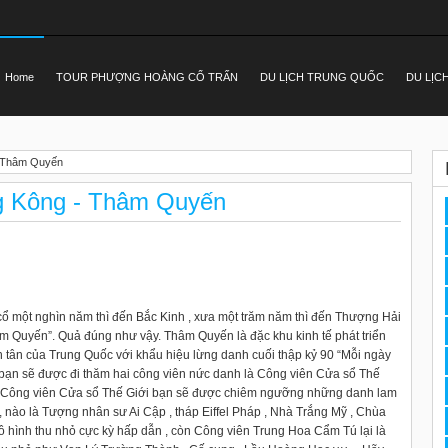
Home
TOUR PHƯỢNG HOÀNG CỔ TRẤN
DU LỊCH TRUNG QUỐC
DU LỊC
Thâm Quyến
Kông - Thâm Quyến
 một nghìn năm thì đến Bắc Kinh , xưa một trăm năm thì đến Thượng Hải
hâm Quyến”. Quả đúng như vậy. Thâm Quyến là đặc khu kinh tế phát triển
h tân của Trung Quốc với khẩu hiệu lừng danh cuối thập kỷ 90 “Mỗi ngày
, bạn sẽ được đi thăm hai công viên nức danh là Công viên Cửa sổ Thế
i Công viên Cửa sổ Thế Giới bạn sẽ được chiêm ngưỡng những danh lam
, nào là Tượng nhân sư Ai Cập , tháp Eiffel Pháp , Nhà Trắng Mỹ , Chùa
ô hình thu nhỏ cực kỳ hấp dẫn , còn Công viên Trung Hoa Cẩm Tú lại là