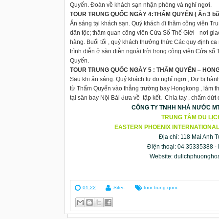
Quyến. Đoàn về khách sạn nhận phòng và nghỉ ngơi.
TOUR TRUNG QUỐC NGÀY 4:THẨM QUYẾN ( Ăn 3 bữ
Ăn sáng tại khách sạn. Quý khách đi thăm công viên T
dân tộc; thăm quan công viên Cửa Sổ Thế Giới - nơi giao
hàng. Buổi tối , quý khách thưởng thức Các quy định ca
trình diễn ở sàn diễn ngoài trời trong công viên Cửa sổ 
Quyến.
TOUR TRUNG QUỐC NGÀY 5 : THẨM QUYẾN – HONG KON
Sau khi ăn sáng. Quý khách tự do nghỉ ngơi , Dự bị hành 
từ Thẩm Quyến vào thẳng trường bay Hongkong , làm t
tại sân bay Nội Bài đưa về tập kết. Chia tay , chấm dứt 
CÔNG TY TNHH NHÀ NƯỚC MT
TRUNG TÂM DU LỊ
EASTERN PHOENIX INTERNATIONAL
Địa chỉ: 118 Mai Anh 
Điện thoại: 04 35335388 -
Website:
dulichphuongho
01:22
Sitec
tour trung quoc