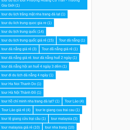
tour du lịch tour Phượng Hoàng Cổ Trấn - Trương
Gia Giới
(1)
tour du lịch trăng mật nha trang đà lạt
(1)
tour du lich trung quoc gia re
(1)
tour du lịch trung quốc
(14)
tour du lịch trung quốc giá rẻ
(15)
Tour đà nẵng
(1)
tour đà nẵng giá rẻ
(3)
Tour đã nẵng giá rẻ
(1)
tour đà nẵng giá rẻ. tour đà nẵng huế 2 ngày
(1)
tour đà nẵng hội an huế 4 ngày 3 đêm
(1)
tour đi du lịch đà nẵng 4 ngày
(1)
tour Ha Noi Thanh Do
(1)
tour Hà Nội Thành Đô
(1)
tour hồ chí minh nha trang đà lạt?
(1)
Tour Lào
(4)
Tour Lào giá rẻ
(4)
tour le giang cuu trai cau
(1)
tour lệ giang cửu trại câu
(1)
tour malaysia
(3)
tour malaysia giá rẻ
(10)
tour nha trang
(10)