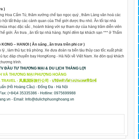
a )
rung Hoa Cẩm Tú; thăm xưởng chế tạo ngọc quý , thăm Làng văn hoá các
 hội tất thảy các cảnh quan của Thế giới được thu nhỏ. Ăn tối tại nhà
 múa nhạc đặc sắc , hoành tráng với sự tham dự của hàng trăm diễn viên
Thế giới. Ăn trưa , ăn tối tại nhà hàng. Nghỉ đêm tại khách sạn *** ở Thẩm
G – HANOI ( Ăn sáng , ăn trưa trên phi cơ )
lý , làm thủ tục trả phòng. Xe đưa đoàn ra bến tàu thủy cao tốc xuất phát
hủ tục đáp chuyến bay HongKong - Hà Nội về Việt Nam. Xe đón quý khách
chương trình.
V ĐẦU TƯ THƯƠNG MẠI & DU LỊCH THẮNG LỢI
CH VÀ THƯƠNG MẠI PHƯỢNG HOÀNG
 TRAVEL -
凤凰国际旅行公司
-
บริษัททัวร์ต่างประเทศฟีนิกซ์
Tuấn (Hồ Hoàng Cầu) - Đống Đa - Hà Nội
 Fax: (+84)4 35335386 - Hotline: 0975699988
ang.vn
- Email:
Info@dulichphuonghoang.vn