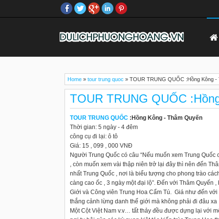
Home
»
tour trung quoc
»
TOUR TRUNG QUỐC :Hồng Kông - 
TOUR TRUNG QUỐC :Hồng 
TOUR TRUNG QUỐC
:Hồng Kông - Thâm Quyến
Thời gian: 5 ngày - 4 đêm
công cụ đi lại: ô tô
Giá: 15 , 099 , 000 VNĐ
Người Trung Quốc có câu “Nếu muốn xem Trung Quốc cổ
, còn muốn xem vài thập niên trở lại đây thì nên đến T
nhất Trung Quốc , nơi là biểu tượng cho phong trào các
càng cao ốc , 3 ngày một đại lộ”. Đến với Thâm Quyến 
Giới và Công viên Trung Hoa Cẩm Tú. Giá như đến vớ
thắng cảnh lừng danh thế giới mà không phải đi đâu xa 
Một Cột Việt Nam v.v… tất thảy đều được dựng lại với m