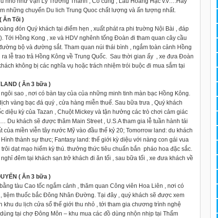
a thu nhỏ như Vạn Lý Trường Thành , Cố cung , Lầu Hoàng Hạc v.v….Hãy
ệm những chuyến Du lich Trung Quoc chất lượng và ấn tượng nhất.
Ăn Tối )
àng đón Quý khách tại điểm hẹn , xuất phát ra phi truờng Nội Bài , đáp
 ). Tới Hồng Kong , xe và HDV nghênh tống Đoàn đi tham quan cây cầu
cả đường bộ và đường sắt. Tham quan núi thái bình , ngắm toàn cảnh Hồng
 ra lễ trao trả Hồng Kông về Trung Quốc. Sau thời gian ấy , xe đưa Đoàn
khách không bị các nghĩa vụ hoặc trách nhiệm trói buộc đi mua sắm tại
ND ( Ăn 3 bữa )
 ngôi sao , nơi có bàn tay của của những minh tinh màn bạc Hồng Kông.
ch vàng bạc đá quý , cửa hàng miễn thuế. Sau bữa trưa , Quý khách
 diệu kỳ của Tazan , Chuột Mickey và tận hưởng các trò chơi cảm giác
u… Du khách sẽ được thăm Main Street , U.S.A tham gia lễ tuần hành tái
ất của miền viễn tây nước Mỹ vào đầu thế kỷ 20; Tomorrow land: du khách
ình thành sự thưc; Fantasy land: thế giới kỳ diệu với nàng con gái vua
 trôi dạt mạo hiểm kỳ thú. thưởng thức tiêu chuẩn bắn pháo hoa đặc sắc.
nghỉ đêm tại khách sạn.trở khách đi ăn tối , sau bữa tối , xe đưa khách về
YẾN ( Ăn 3 bữa )
bằng tàu Cao tốc ngắm cảnh , thăm quan Công viên Hoa Liên , nơi có
 , tiệm thuốc bắc Đông Nhân Đường. Tại đây , quý khách sẽ được xem
khu du lịch cửa sổ thế giới thu nhỏ , tới tham gia chương trình nghệ
ồ dùng tại chợ Đông Môn – khu mua các đồ dùng nhộn nhịp tại Thẩm