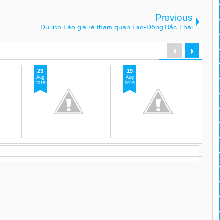
Previous
Du lịch Lào giá rẻ tham quan Lào-Đông Bắc Thái
23
19
Aug
Aug
2015
2015
CÔN
Tour trung quoc: THÀNH
Tour trung quoc: NAM
 GIANG
ĐÔ - TÂY TẠNG ( 8 ngày
NINH - TRƯƠNG GIA
)
GIỚI - phượng hoàng CỔ
 MINH -
TRẤ
 gian: 6
Tour trung quoc: THÀNH ĐÔ -
Tour trung quoc: NAM NINH -
 lại:
TÂY TẠNG ( 8 ngày ) Thời
TRƯƠNG GIA GIỚI - phượng
gian: 8 ngày 7 đêm công cụ đi
hoàng CỔ TRẤN Thời gian: 6
lại: VN , CZ Airl
[...]
ngày / 5 đêm công cụ
[...]