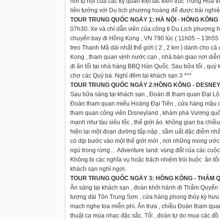
nơi tụ hội của các kỳ quan kiệt tác kiến trúc Trung Ho
liên tưởng với Du lich phượng hoàng để được trải nghi
TOUR TRUNG QUỐC NGÀY 1: HÀ NỘI - HỒNG KÔNG ( 
07h30: Xe và chỉ dẫn viên của công ti Du Lịch phượng ho
chuyến bay đi Hồng Kong , VN 790 lúc ( 11h05 – 13h55
treo Thanh Mã dài nhất thế giới ( 2 , 2 km ) dành cho 
Kong , tham quan vịnh nước cạn , nhà bàn giao nơi diễn
đi ăn tối tại nhà hàng BBQ Hàn Quốc. Sau bữa tối , quý 
chợ các Quý bà. Nghỉ đêm tại khách sạn 3 ***
TOUR TRUNG QUỐC NGÀY 2:HỒNG KÔNG - DESNEYLA
Sau bữa sáng tại khách sạn , Đoàn đi tham quan Đại Lộ
Đoàn tham quan miếu Hoàng Đại Tiên , cửa hàng mậu dị
tham quan công viên Disneyland , khám phá Vương quốc
mạnh như tàu siêu tốc , thế giới ảo. không gian ba chiề
hiện lại một đoạn đường tấp nập , sầm uất đặc điểm nh
có dịp bước vào một thế giới mới , nơi những mong ước H
ngủ trong rừng… Adventure land: vùng đất của các cuộc
Không bị các nghĩa vụ hoặc trách nhiệm trói buộc ăn tối 
khách sạn nghỉ ngơi.
TOUR TRUNG QUỐC NGÀY 3: HỒNG KÔNG - THẨM QU
Ăn sáng tại khách sạn , đoàn khởi hành đi Thẩm Quyến 
tượng đài Tôn Trung Sơn , cửa hàng phong thủy kỳ hưu
mạch nghe toa miễn phí. Ăn trưa , chiều Đoàn tham quan 
thuật ca múa nhạc đặc sắc. Tối , đoàn tự do mua các đ