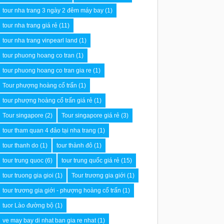
tour nha trang 3 ngày 2 đêm máy bay
(1)
tour nha trang giá rẻ
(11)
tour nha trang vinpearl land
(1)
tour phuong hoang co tran
(1)
tour phuong hoang co tran gia re
(1)
Tour phượng hoàng cổ trấn
(1)
tour phượng hoàng cổ trấn giá rẻ
(1)
Tour singapore
(2)
Tour singapore giá rẻ
(3)
tour tham quan 4 đảo tại nha trang
(1)
tour thanh do
(1)
tour thành đô
(1)
tour trung quoc
(6)
tour trung quốc giá rẻ
(15)
tour truong gia gioi
(1)
Tour trương gia giới
(1)
tour trương gia giới - phượng hoàng cổ trấn
(1)
tuor Lào đường bộ
(1)
ve may bay di nhat ban gia re nhat
(1)