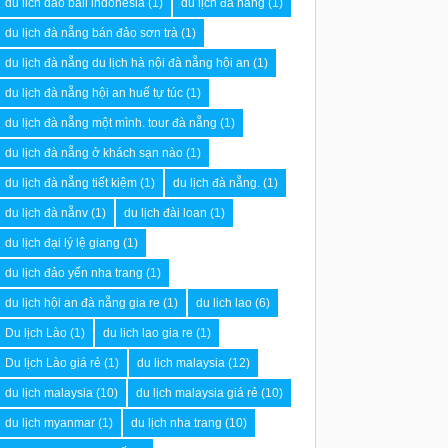
du lich dao bali indonesia
(1)
du lịch đà nẵng
(1)
du lịch đà nẵng bán đảo sơn trà
(1)
du lịch đà nẵng du lịch hà nội đà nẵng hội an
(1)
du lịch đà nẵng hội an huế tự túc
(1)
du lịch đà nẵng một mình. tour đà nẵng
(1)
du lịch đà nẵng ở khách sạn nào
(1)
du lịch đà nẵng tiết kiệm
(1)
du lịch đà nẵng.
(1)
du lịch đà nẵnv
(1)
du lịch đài loan
(1)
du lịch đại lý lệ giang
(1)
du lịch đảo yến nha trang
(1)
du lịch hội an đà nẵng gia re
(1)
du lich lao
(6)
Du lịch Lào
(1)
du lich lao gia re
(1)
Du lịch Lào giá rẻ
(1)
du lich malaysia
(12)
du lịch malaysia
(10)
du lịch malaysia giá rẻ
(10)
du lịch myanmar
(1)
du lịch nha trang
(10)