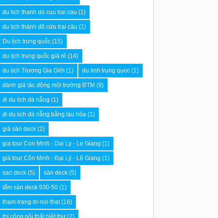
du lich thanh do cuu trai cau
(1)
du lịch thành đô cửu trại câu
(1)
Du lịch trung quốc
(15)
du lịch trung quốc giá rẻ
(14)
du lịch Trương Gia Giới
(1)
du linh trung quoc
(1)
đánh giá tác động môi trường ĐTM
(9)
đi du lịch đà nẵng
(1)
đi du lịch đà nẵng bằng tàu hỏa
(1)
giá sàn deck
(2)
gia tour Con Minh - Dai Ly - Le Giang
(1)
giá tour Côn Minh - Đại Lý - Lệ Giang
(1)
san deck
(5)
sàn deck
(5)
tấm sàn deck 930-50
(1)
tham-trang-tri-noi-that
(16)
thi công nội thất biệt thự
(2)