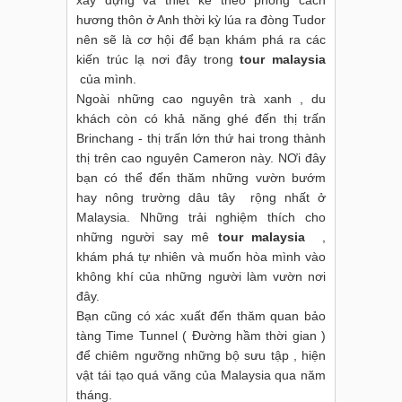
xây dựng và thiết kế theo phong cách
hương thôn ở Anh thời kỳ lúa ra đòng Tudor
nên sẽ là cơ hội để bạn khám phá ra các
kiến trúc lạ nơi đây trong
tour malaysia
của mình.
Ngoài những cao nguyên trà xanh , du
khách còn có khả năng ghé đến thị trấn
Brinchang - thị trấn lớn thứ hai trong thành
thị trên cao nguyên Cameron này. NƠi đây
bạn có thể đến thăm những vườn bướm
hay nông trường dâu tây rộng nhất ở
Malaysia. Những trải nghiệm thích cho
những người say mê
tour malaysia
,
khám phá tự nhiên và muốn hòa mình vào
không khí của những người làm vườn nơi
đây.
Bạn cũng có xác xuất đến thăm quan bảo
tàng Time Tunnel ( Đường hầm thời gian )
để chiêm ngưỡng những bộ sưu tập , hiện
vật tái tạo quá vãng của Malaysia qua năm
tháng.