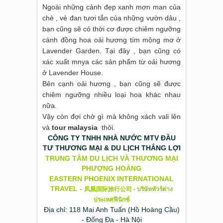
Ngoài những cảnh đẹp xanh mơn man của
chè , vẻ đan tươi tắn của những vườn dâu ,
bạn cũng sẽ có thời cơ được chiêm ngưỡng
cánh đồng hoa oải hương tím mộng mơ ở
Lavender Garden. Tại đây , bạn cũng có
xác xuất mnya các sản phẩm từ oải hương
ở Lavender House.
Bên cạnh oải hương , bạn cũng sẽ được
chiêm ngưỡng nhiều loại hoa khác nhau
nữa.
Vậy còn đợi chờ gì mà không xách vali lên
và
tour malaysia
thôi.
CÔNG TY TNHH NHÀ NƯỚC MTV ĐẦU
TƯ THƯƠNG MẠI & DU LỊCH THẮNG LỢI
TRUNG TÂM DU LỊCH VÀ THƯƠNG MẠI
PHƯỢNG HOÀNG
EASTERN PHOENIX INTERNATIONAL
TRAVEL -
凤凰国际旅行公司
-
บริษัททัวร์ต่าง
ประเทศฟีนิกซ์
Địa chỉ: 118 Mai Anh Tuấn (Hồ Hoàng Cầu)
- Đống Đa - Hà Nội