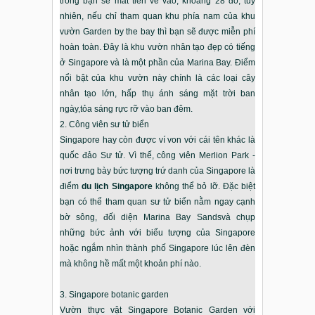
trong bạn sẽ mất tiền vé vào, khoảng 28 đô, tuy
nhiên, nếu chỉ tham quan khu phía nam của khu
vườn Garden by the bay thì bạn sẽ được miễn phí
hoàn toàn. Đây là khu vườn nhân tạo đẹp có tiếng
ở Singapore và là một phần của Marina Bay. Điểm
nổi bật của khu vườn này chính là các loại cây
nhân tạo lớn, hấp thụ ánh sáng mặt trời ban
ngày,tỏa sáng rực rỡ vào ban đêm.
2. Công viên sư tử biển
Singapore hay còn được ví von với cái tên khác là
quốc đảo Sư tử. Vì thế, công viên Merlion Park -
nơi trưng bày bức tượng trứ danh của Singapore là
điểm
du lịch Singapore
không thể bỏ lỡ. Đặc biệt
bạn có thể tham quan sư tử biển nằm ngay cạnh
bờ sông, đối diện Marina Bay Sandsvà chụp
những bức ảnh với biểu tượng của Singapore
hoặc ngắm nhìn thành phố Singapore lúc lên đèn
mà không hề mất một khoản phí nào.
3. Singapore botanic garden
Vườn thực vật Singapore Botanic Garden với