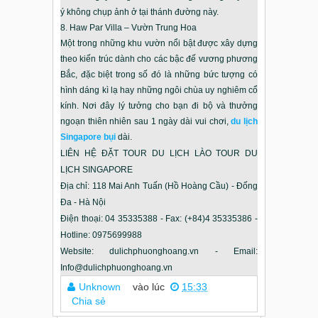
ý không chụp ảnh ở tại thánh đường này.
8. Haw Par Villa – Vườn Trung Hoa
Một trong những khu vườn nổi bật được xây dựng
theo kiến trúc dành cho các bậc đế vương phương
Bắc, đặc biệt trong số đó là những bức tượng có
hình dáng kì lạ hay những ngôi chùa uy nghiêm cổ
kính. Nơi đây lý tưởng cho bạn đi bộ và thưởng
ngoạn thiên nhiên sau 1 ngày dài vui chơi,
du lịch
Singapore bụi
dài.
LIÊN HỆ ĐẶT TOUR DU LỊCH LÀO TOUR DU
LỊCH SINGAPORE
Địa chỉ: 118 Mai Anh Tuấn (Hồ Hoàng Cầu) - Đống
Đa - Hà Nội
Điện thoại: 04 35335388 - Fax: (+84)4 35335386 -
Hotline: 0975699988
Website: dulichphuonghoang.vn - Email:
Info@dulichphuonghoang.vn
Unknown
vào lúc
15:33
Chia sẻ