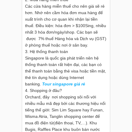
Các cửa hàng miễn thuế cho nên giá sẽ rẻ
hơn. Nhớ nên cầm hóa đơn mua hàng để
xuất trình cho cơ quan khi nhận lại tiền
thuế. Điều kiện: hóa đơn > $100Sing, nhiều
nhất 3 hóa đơn/ngày/shop. Các bạn sẽ
được 7% thuế Hàng hóa và Dịch vụ (GST)
ở phòng thuế hoặc nơi ở sân bay.
3. Hệ thống thanh toán
Singapore là quốc gia phát triển nên hệ
thống thanh toán rất hiện đại, các bạn có
thể thanh toán bằng thẻ visa hoặc tiền mặt,
thẻ tín dụng hoặc dùng Internet
banking.
Tour singapore giá rẻ
4. Shopping ở đâu?
Orchard, đây nơi shopping sôi nổi với
nhiều mẫu mã đẹp bởi các thương hiệu nổi
tiếng thế giới: Sim Lim Square hay Funan,
Wisma Atria, Tanglin shopping center để
mua đồ điện tử(điện thoại, TV,…). Khu
Bugis, Raffles Place khu buôn bán nước