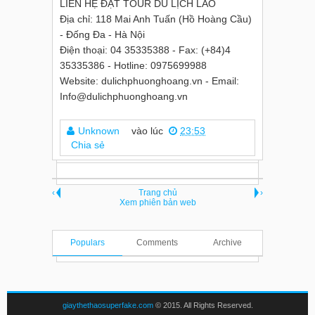
LIÊN HỆ ĐẶT TOUR DU LỊCH LÀO
Địa chỉ: 118 Mai Anh Tuấn (Hồ Hoàng Cầu)
- Đống Đa - Hà Nội
Điện thoại: 04 35335388 - Fax: (+84)4
35335386 - Hotline: 0975699988
Website: dulichphuonghoang.vn - Email:
Info@dulichphuonghoang.vn
Unknown
vào lúc
23:53
Chia sẻ
‹
Trang chủ
›
Xem phiên bản web
Populars
Comments
Archive
giaythethaosuperfake.com
© 2015. All Rights Reserved.